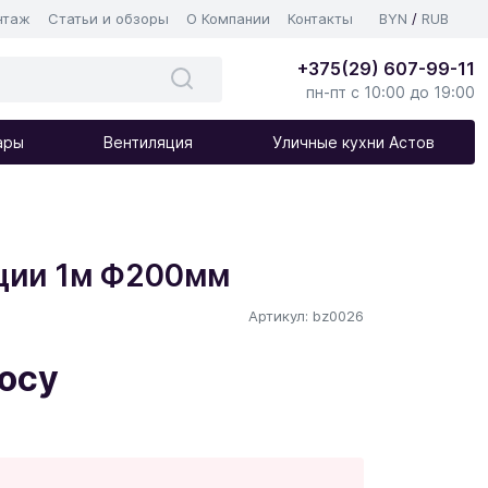
нтаж
Статьи и обзоры
О Компании
Контакты
BYN
/
RUB
+375(29) 607-99-11
пн-пт с 10:00 до 19:00
ары
Вентиляция
Уличные кухни Астов
ции 1м Ф200мм
Артикул: bz0026
росу