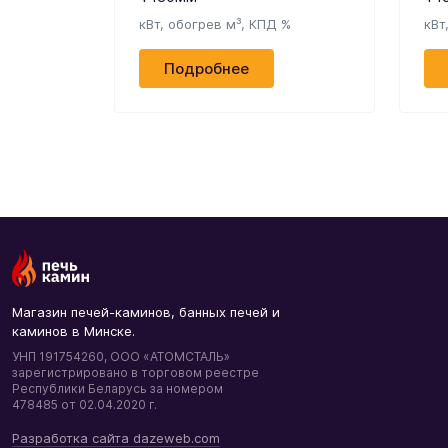
кВт, обогрев м³, КПД %
кВт
Подробнее
Магазин печей-каминов, банных печей и
каминов в Минске.
УНП 191754260, ООО «АТОМСТАЛЬ»
зарегистрировано в торговом реестре
Республики Беларусь за номером
478485 от 02.04.2020 г.
Разработка сайта dazeweb.com