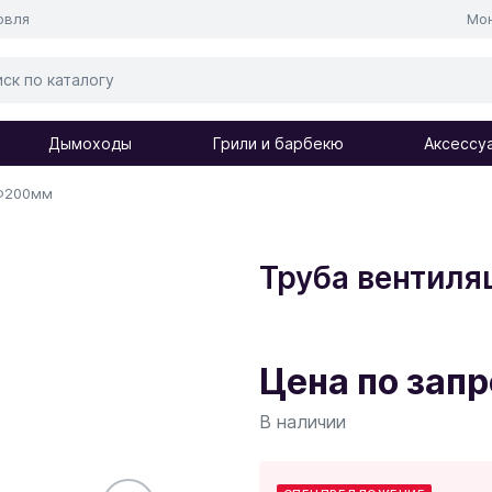
овля
Мо
Дымоходы
Грили и барбекю
Аксессу
 Ф200мм
Труба вентиля
Цена по зап
В наличии