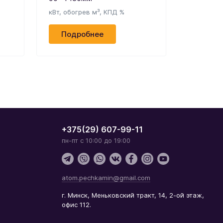
кВт, обогрев м³, КПД %
кВт, обог
Подробнее
Подр
+375(29) 607-99-11
пн-пт с 10:00 до 19:00
atom.pechkamin@gmail.com
г. Минск, Меньковский тракт, 14, 2-ой этаж,
офис 112.