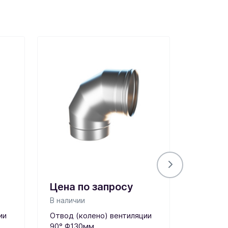
Цена по запросу
Цена 
В наличии
В наличи
ии
Отвод (колено) вентиляции
Труба ве
90° Ф130мм
Ф100мм