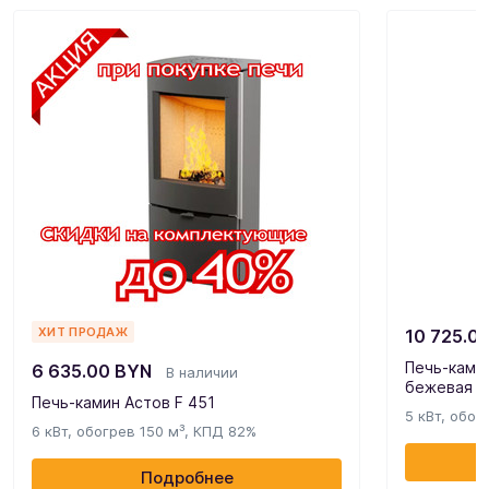
ХИТ ПРОДАЖ
10 725.0
Печь-камин
6 635.00
BYN
В наличии
бежевая
Печь-камин Астов F 451
5 кВт, обог
6 кВт, обогрев 150 м³, КПД 82%
Подробнее