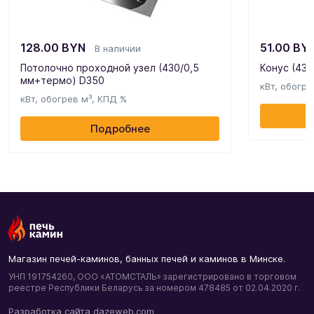
128.00
BYN
51.00
BY
В наличии
Потолочно проходной узел (430/0,5
Конус (430
мм+термо) D350
кВт, обогре
кВт, обогрев м³, КПД %
Подробнее
Магазин печей-каминов, банных печей и каминов в Минске.
УНП 191754260, ООО «АТОМСТАЛЬ» зарегистрировано в торговом
реестре Республики Беларусь за номером 478485 от 02.04.2020 г.
Разработка сайта dazeweb.com