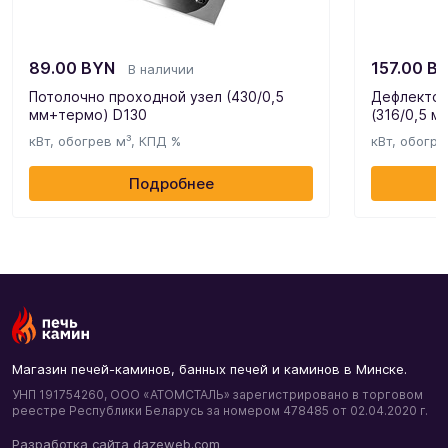
89.00
BYN
157.00
B
В наличии
Потолочно проходной узел (430/0,5
Дефлектор
мм+термо) D130
(316/0,5 м
кВт, обогрев м³, КПД %
кВт, обогре
Подробнее
Магазин печей-каминов, банных печей и каминов в Минске.
УНП 191754260, ООО «АТОМСТАЛЬ» зарегистрировано в торговом
реестре Республики Беларусь за номером 478485 от 02.04.2020 г.
Разработка сайта dazeweb.com